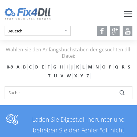
Wählen Sie den Anfangsbuchstaben der gesuchten dll-
Datei:
0-9
A
B
C
D
E
F
G
H
I
J
K
L
M
N
O
P
Q
R
S
T
U
V
W
X
Y
Z
Laden Sie Digest.dll herunter und
beheben Sie den Fehler "dll nicht