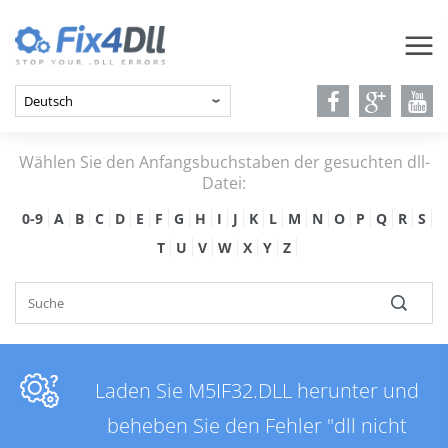
Wählen Sie den Anfangsbuchstaben der gesuchten dll-
Datei:
0-9
A
B
C
D
E
F
G
H
I
J
K
L
M
N
O
P
Q
R
S
T
U
V
W
X
Y
Z
Laden Sie M5IF32.DLL herunter und
beheben Sie den Fehler "dll nicht