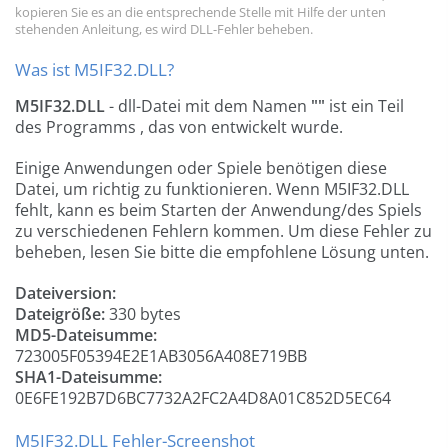
kopieren Sie es an die entsprechende Stelle mit Hilfe der unten
stehenden Anleitung, es wird DLL-Fehler beheben.
Was ist M5IF32.DLL?
M5IF32.DLL
- dll-Datei mit dem Namen
""
ist ein Teil
des Programms
, das von
entwickelt wurde.
Einige Anwendungen oder Spiele benötigen diese
Datei, um richtig zu funktionieren. Wenn M5IF32.DLL
fehlt, kann es beim Starten der Anwendung/des Spiels
zu verschiedenen Fehlern kommen. Um diese Fehler zu
beheben, lesen Sie bitte die empfohlene Lösung unten.
Dateiversion:
Dateigröße:
330 bytes
MD5-Dateisumme:
723005F05394E2E1AB3056A408E719BB
SHA1-Dateisumme:
0E6FE192B7D6BC7732A2FC2A4D8A01C852D5EC64
M5IF32.DLL Fehler-Screenshot