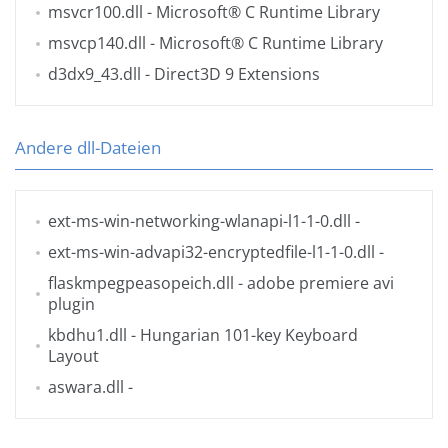
msvcr100.dll
- Microsoft® C Runtime Library
msvcp140.dll
- Microsoft® C Runtime Library
d3dx9_43.dll
- Direct3D 9 Extensions
Andere dll-Dateien
ext-ms-win-networking-wlanapi-l1-1-0.dll
-
ext-ms-win-advapi32-encryptedfile-l1-1-0.dll
-
flaskmpegpeasopeich.dll
- adobe premiere avi
plugin
kbdhu1.dll
- Hungarian 101-key Keyboard
Layout
aswara.dll
-