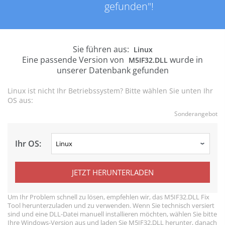
gefunden"!
Sie führen aus:
Linux
Eine passende Version von
wurde in
M5IF32.DLL
unserer Datenbank gefunden
Linux ist nicht Ihr Betriebssystem? Bitte wählen Sie unten Ihr
OS aus:
Sonderangebot
Ihr OS:
JETZT HERUNTERLADEN
Um Ihr Problem schnell zu lösen, empfehlen wir, das M5IF32.DLL Fix
Tool herunterzuladen und zu verwenden. Wenn Sie technisch versiert
sind und eine DLL-Datei manuell installieren möchten, wählen Sie bitte
Ihre Windows-Version aus und laden Sie M5IF32.DLL herunter, danach