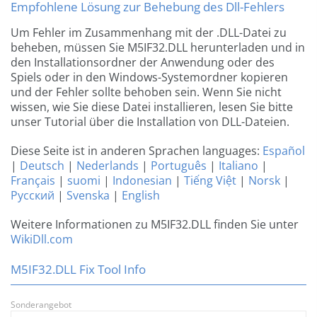
Empfohlene Lösung zur Behebung des Dll-Fehlers
Um Fehler im Zusammenhang mit der .DLL-Datei zu
beheben, müssen Sie M5IF32.DLL herunterladen und in
den Installationsordner der Anwendung oder des
Spiels oder in den Windows-Systemordner kopieren
und der Fehler sollte behoben sein. Wenn Sie nicht
wissen, wie Sie diese Datei installieren, lesen Sie bitte
unser Tutorial über die Installation von DLL-Dateien.
Diese Seite ist in anderen Sprachen languages:
Español
|
Deutsch
|
Nederlands
|
Português
|
Italiano
|
Français
|
suomi
|
Indonesian
|
Tiếng Việt
|
Norsk
|
Русский
|
Svenska
|
English
Weitere Informationen zu M5IF32.DLL finden Sie unter
WikiDll.com
M5IF32.DLL Fix Tool Info
Sonderangebot